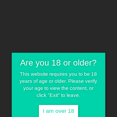
Home
Cart
0
Shop
T-Shirts
Blog
Contact
Author:
Are you 18 or older?
This website requires you to be 18
luis1
years of age or older. Please verify
your age to view the content, or
click "Exit" to leave.
I am over 18
HOME
ARTICLES BY: LUIS1